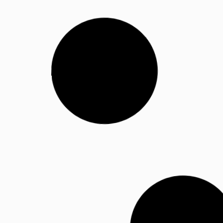
BOLSA TÉRMICA PERSONALIZADA
Bolsa Térmica Personalizada para
Bebidas
Bolsa Térmica Personalizada para Bebidas: O Brinde Idea
para Verão, Eventos e Ações Promocionais A
03/12/2025