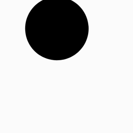
BRINDES PARA O CARNAVAL
Brindes Térmicos Personalizados para o
Carnaval
Carnaval 2026: Brindes Térmicos Personalizados que Vão
Refrescar Sua Marca! O Carnaval é sinônimo de
09/01/2026