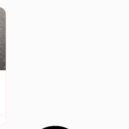
COOLER BAG PERSONALIZADA
Bolsa Cooler Bag Personalizada
Bolsa Cooler Bag Personalizada: praticidade e estilo para
bares, restaurantes e ações promocionais A bolsa
05/03/2026