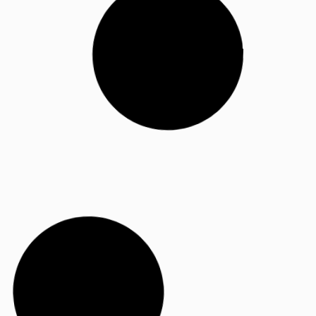
COOLER BAG PERSONALIZADA
Bag Personalizada é a Sensação do
Momento para Brinde
A bag personalizada é a sensação do momento para brinde
de fim de ano das
06/10/2025