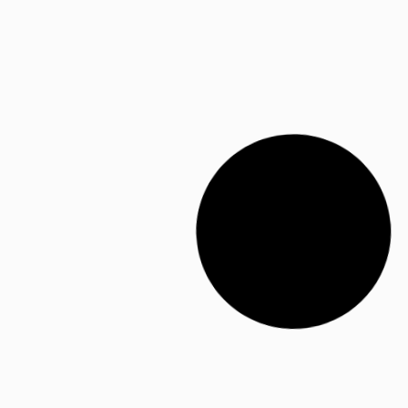
BAG PERSONALIZADA
Bag para Bebidas Personalizada
Bag para Bebidas Personalizada: Elegância, Praticidade e
Mais Consumo em Bares e Restaurantes A bag
21/01/2026