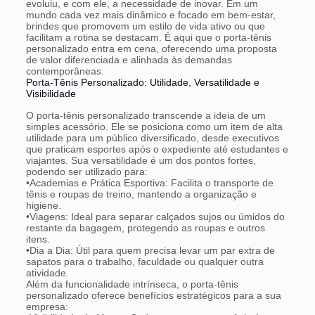
evoluiu, e com ele, a necessidade de inovar. Em um
mundo cada vez mais dinâmico e focado em bem-estar,
brindes que promovem um estilo de vida ativo ou que
facilitam a rotina se destacam. É aqui que o porta-tênis
personalizado entra em cena, oferecendo uma proposta
de valor diferenciada e alinhada às demandas
contemporâneas.
Porta-Tênis Personalizado: Utilidade, Versatilidade e
Visibilidade
O porta-tênis personalizado transcende a ideia de um
simples acessório. Ele se posiciona como um item de alta
utilidade para um público diversificado, desde executivos
que praticam esportes após o expediente até estudantes e
viajantes. Sua versatilidade é um dos pontos fortes,
podendo ser utilizado para:
•
Academias e Prática Esportiva:
Facilita o transporte de
tênis e roupas de treino, mantendo a organização e
higiene.
•
Viagens:
Ideal para separar calçados sujos ou úmidos do
restante da bagagem, protegendo as roupas e outros
itens.
•
Dia a Dia:
Útil para quem precisa levar um par extra de
sapatos para o trabalho, faculdade ou qualquer outra
atividade.
Além da funcionalidade intrínseca, o porta-tênis
personalizado oferece benefícios estratégicos para a sua
empresa: