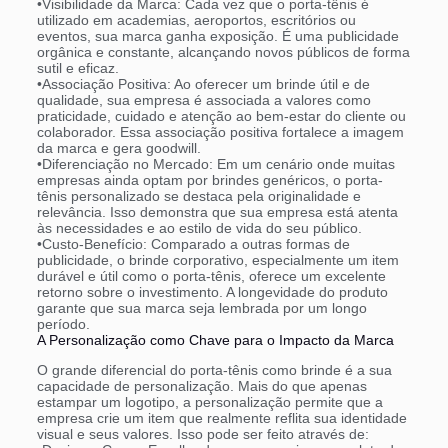
•
Visibilidade da Marca:
Cada vez que o porta-tênis é
utilizado em academias, aeroportos, escritórios ou
eventos, sua marca ganha exposição. É uma publicidade
orgânica e constante, alcançando novos públicos de forma
sutil e eficaz.
•
Associação Positiva:
Ao oferecer um brinde útil e de
qualidade, sua empresa é associada a valores como
praticidade, cuidado e atenção ao bem-estar do cliente ou
colaborador. Essa associação positiva fortalece a imagem
da marca e gera goodwill.
•
Diferenciação no Mercado:
Em um cenário onde muitas
empresas ainda optam por brindes genéricos, o porta-
tênis personalizado se destaca pela originalidade e
relevância. Isso demonstra que sua empresa está atenta
às necessidades e ao estilo de vida do seu público.
•
Custo-Benefício:
Comparado a outras formas de
publicidade, o brinde corporativo, especialmente um item
durável e útil como o porta-tênis, oferece um excelente
retorno sobre o investimento. A longevidade do produto
garante que sua marca seja lembrada por um longo
período.
A Personalização como Chave para o Impacto da Marca
O grande diferencial do porta-tênis como brinde é a sua
capacidade de personalização. Mais do que apenas
estampar um logotipo, a personalização permite que a
empresa crie um item que realmente reflita sua identidade
visual e seus valores. Isso pode ser feito através de: