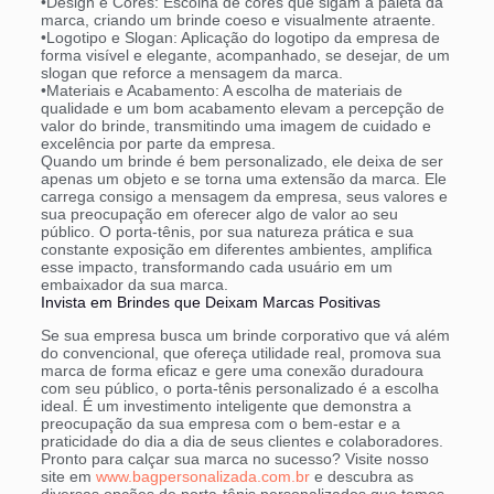
•
Design e Cores:
Escolha de cores que sigam a paleta da
marca, criando um brinde coeso e visualmente atraente.
•
Logotipo e Slogan:
Aplicação do logotipo da empresa de
forma visível e elegante, acompanhado, se desejar, de um
slogan que reforce a mensagem da marca.
•
Materiais e Acabamento:
A escolha de materiais de
qualidade e um bom acabamento elevam a percepção de
valor do brinde, transmitindo uma imagem de cuidado e
excelência por parte da empresa.
Quando um brinde é bem personalizado, ele deixa de ser
apenas um objeto e se torna uma extensão da marca. Ele
carrega consigo a mensagem da empresa, seus valores e
sua preocupação em oferecer algo de valor ao seu
público. O porta-tênis, por sua natureza prática e sua
constante exposição em diferentes ambientes, amplifica
esse impacto, transformando cada usuário em um
embaixador da sua marca.
Invista em Brindes que Deixam Marcas Positivas
Se sua empresa busca um brinde corporativo que vá além
do convencional, que ofereça utilidade real, promova sua
marca de forma eficaz e gere uma conexão duradoura
com seu público, o porta-tênis personalizado é a escolha
ideal. É um investimento inteligente que demonstra a
preocupação da sua empresa com o bem-estar e a
praticidade do dia a dia de seus clientes e colaboradores.
Pronto para calçar sua marca no sucesso?
Visite nosso
site em
www.bagpersonalizada.com.br
e descubra as
diversas opções de porta-tênis personalizados que temos